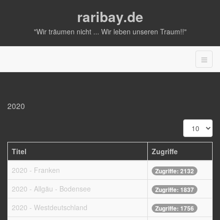
raribay.de
"Wir träumen nicht ... Wir leben unseren Traum!!"
2020
Anzeige
#
Titel
Zugriffe
2020 - Franken
Zugriffe: 2132
2020 - Allgäu - Bodensee
Zugriffe: 1837
2020 - Westdeutschland
Zugriffe: 1756